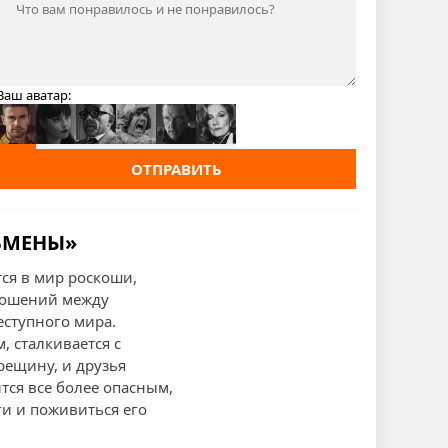
Ваш аватар:
ОТПРАВИТЬ
ЬМЕНЫ»
ся в мир роскоши,
тношений между
еступного мира.
, сталкивается с
рещину, и друзья
ся все более опасным,
ги и поживиться его